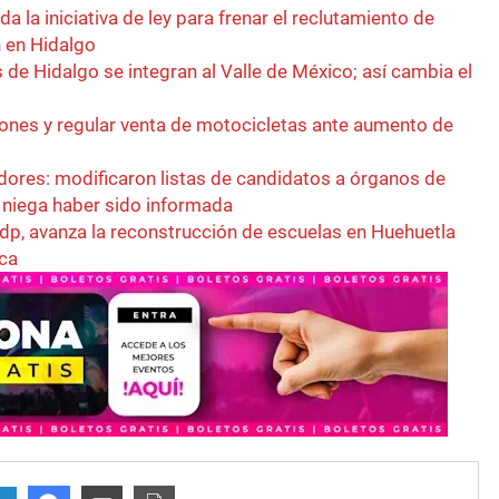
a la iniciativa de ley para frenar el reclutamiento de
 en Hidalgo
 de Hidalgo se integran al Valle de México; así cambia el
ones y regular venta de motocicletas ante aumento de
adores: modificaron listas de candidatos a órganos de
a niega haber sido informada
dp, avanza la reconstrucción de escuelas en Huehuetla
ca