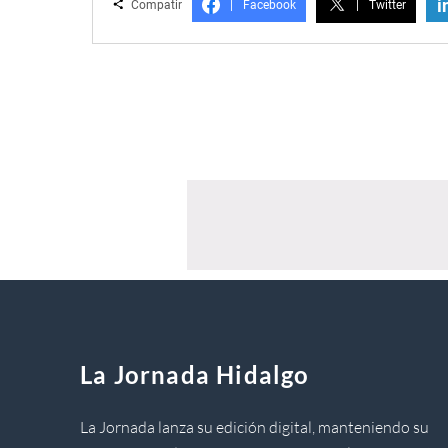
i
Compatir
|
Facebook
|
Twitter
La Jornada Hidalgo
La Jornada lanza su edición digital, manteniendo su