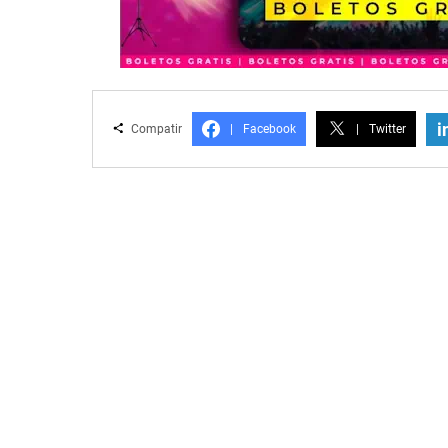
i
Compatir
|
Facebook
|
Twitter