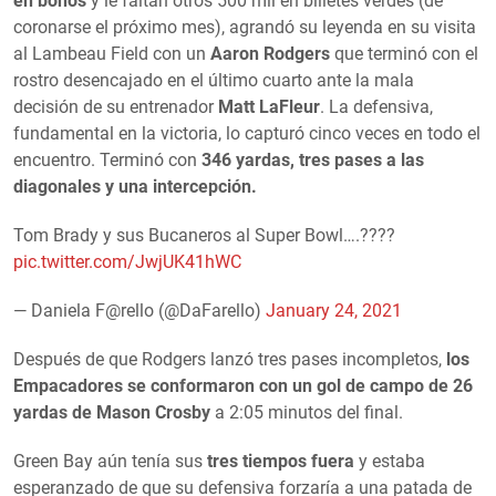
en bonos
y le faltan otros 500 mil en billetes verdes (de
coronarse el próximo mes), agrandó su leyenda en su visita
al Lambeau Field con un
Aaron Rodgers
que terminó con el
rostro desencajado en el último cuarto ante la mala
decisión de su entrenador
Matt LaFleur
. La defensiva,
fundamental en la victoria, lo capturó cinco veces en todo el
encuentro. Terminó con
346 yardas, tres pases a las
diagonales y una intercepción.
Tom Brady y sus Bucaneros al Super Bowl….????
pic.twitter.com/JwjUK41hWC
— Daniela F@rello (@DaFarello)
January 24, 2021
Después de que Rodgers lanzó tres pases incompletos,
los
Empacadores se conformaron con un gol de campo de 26
yardas de Mason Crosby
a 2:05 minutos del final.
Green Bay aún tenía sus
tres tiempos fuera
y estaba
esperanzado de que su defensiva forzaría a una patada de