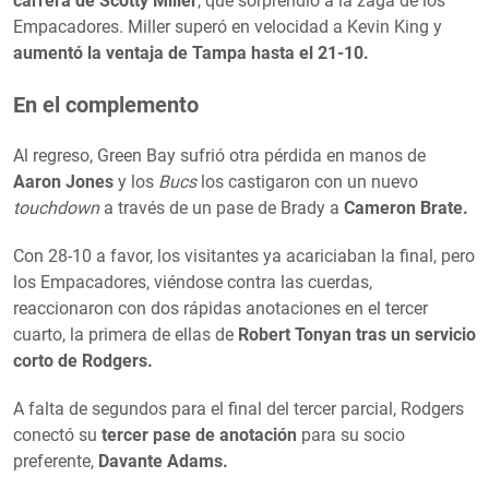
carrera de Scotty Miller
, que sorprendió a la zaga de los
Empacadores. Miller superó en velocidad a Kevin King y
aumentó la ventaja de Tampa hasta el 21-10.
En el complemento
Al regreso, Green Bay sufrió otra pérdida en manos de
Aaron Jones
y los
Bucs
los castigaron con un nuevo
touchdown
a través de un pase de Brady a
Cameron Brate.
Con 28-10 a favor, los visitantes ya acariciaban la final, pero
los Empacadores, viéndose contra las cuerdas,
reaccionaron con dos rápidas anotaciones en el tercer
cuarto, la primera de ellas de
Robert Tonyan tras un servicio
corto de Rodgers.
A falta de segundos para el final del tercer parcial, Rodgers
conectó su
tercer pase de anotación
para su socio
preferente,
Davante Adams.