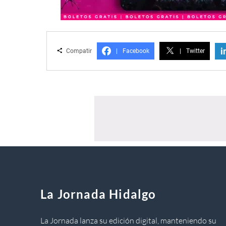
i
Compatir
|
Facebook
|
Twitter
La Jornada Hidalgo
La Jornada lanza su edición digital, manteniendo su