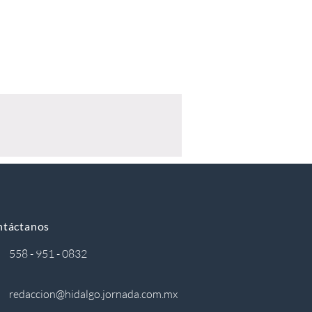
ntáctanos
558 - 951 - 0832
redaccion@hidalgo.jornada.com.mx