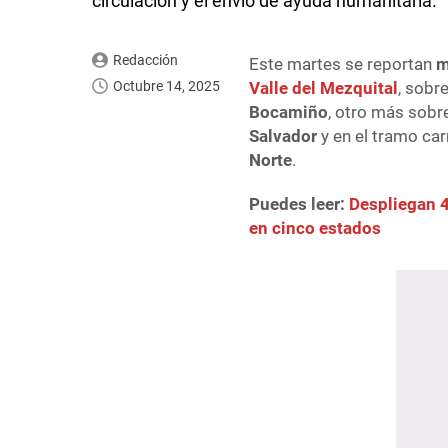
circulación y el envío de ayuda humanitaria.
Redacción
Este martes se reportan
m
Octubre 14, 2025
Valle del Mezquital
, sobr
Bocamiño
, otro más sobr
Salvador
y en el tramo ca
Norte
.
Puedes leer:
Despliegan 4
en cinco estados