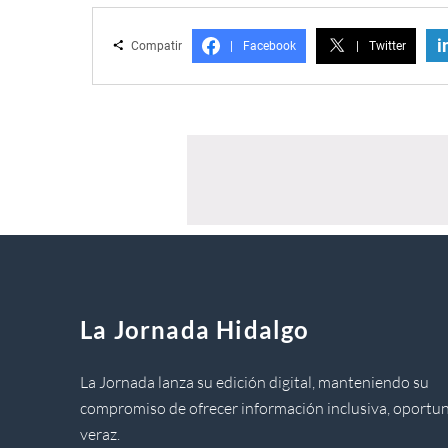
i
Compatir
|
Facebook
|
Twitter
La Jornada Hidalgo
La Jornada lanza su edición digital, manteniendo su
compromiso de ofrecer información inclusiva, oportun
veraz.