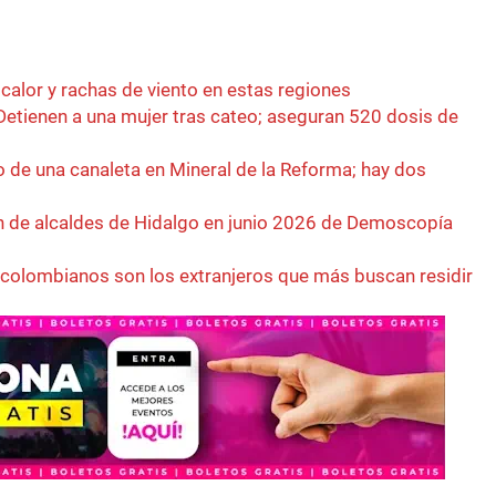
, calor y rachas de viento en estas regiones
Detienen a una mujer tras cateo; aseguran 520 dosis de
o de una canaleta en Mineral de la Reforma; hay dos
 de alcaldes de Hidalgo en junio 2026 de Demoscopía
 colombianos son los extranjeros que más buscan residir