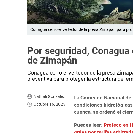
Conagua cerró el vertedor de la presa Zimapán para prot
Por seguridad, Conagua c
de Zimapán
Conagua cerró el vertedor de la presa Zimap
preventiva para proteger la estructura del e
Nathali González
La
Comisión Nacional de
Octubre 16, 2025
condiciones hidrológicas 
cuenca, se ordenó el cierr
Puedes leer:
Profeco en H
grúas por tarifas arbitrari