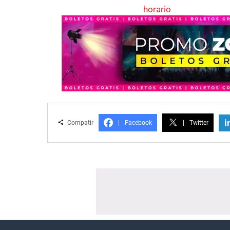
horario
i
Compatir
|
Facebook
|
Twitter