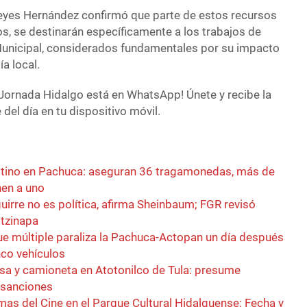
Reyes Hernández confirmó que parte de estos recursos
s, se destinarán específicamente a los trabajos de
 Municipal, considerados fundamentales por su impacto
a local.
Jornada Hidalgo está en WhatsApp! Únete y recibe la
del día en tu dispositivo móvil.
stino en Pachuca: aseguran 36 tragamonedas, más de
nen a uno
irre no es política, afirma Sheinbaum; FGR revisó
tzinapa
ue múltiple paraliza la Pachuca-Actopan un día después
nco vehículos
sa y camioneta en Atotonilco de Tula: presume
r sanciones
as del Cine en el Parque Cultural Hidalguense: Fecha y