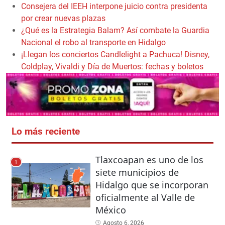
Consejera del IEEH interpone juicio contra presidenta
por crear nuevas plazas
¿Qué es la Estrategia Balam? Así combate la Guardia
Nacional el robo al transporte en Hidalgo
¡Llegan los conciertos Candlelight a Pachuca! Disney,
Coldplay, Vivaldi y Día de Muertos: fechas y boletos
Lo más reciente
Tlaxcoapan es uno de los
1
siete municipios de
Hidalgo que se incorporan
oficialmente al Valle de
México
Agosto 6, 2026