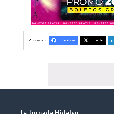
i
Compatir
|
Facebook
|
Twitter
La Jornada Hidalgo