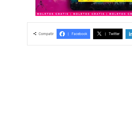
i
Compatir
|
Facebook
|
Twitter