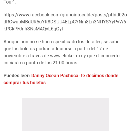
Tour”.
https://www.facebook.com/grupointocable/posts/pfbid02o
dRGwupMBdUR5uYR8DSUU4ELpCYNm8Ln3NHYSYyPvW6
kPGkPFJnhSNsMAQvL6qGyl
Aunque aun no se han especificado los detalles, se sabe
que los boletos podrán adquirirse a partir del 17 de
noviembre a través de www.eticket.mx y que el concierto
iniciará en punto de las 21:00 horas.
Puedes leer:
Danny Ocean Pachuca: te decimos dónde
comprar tus boletos