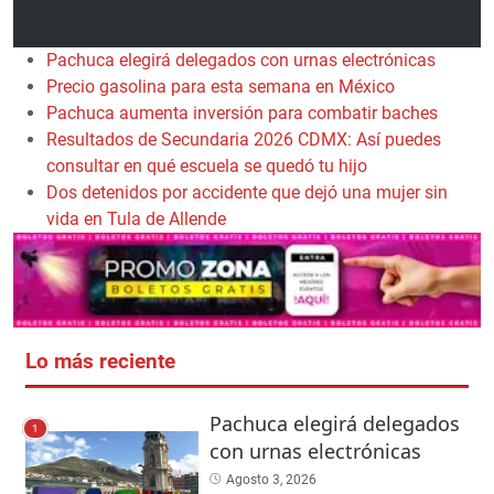
Pachuca elegirá delegados con urnas electrónicas
Precio gasolina para esta semana en México
Pachuca aumenta inversión para combatir baches
Resultados de Secundaria 2026 CDMX: Así puedes
consultar en qué escuela se quedó tu hijo
Dos detenidos por accidente que dejó una mujer sin
vida en Tula de Allende
Lo más reciente
Pachuca elegirá delegados
1
con urnas electrónicas
Agosto 3, 2026