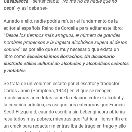
Casablanca
– sentenciaba: “
No me fío de nadie que no
beba
” -y así debe ser-.
Aunado a ello, nadie podría refutar el fundamento de la
editorial española Reino de Cordelia para editar este libro:
“
Desde los tiempos más antiguos, el número de grandes
hombres propensos a la ingesta alcohólica supera al de los
sobrios
”; es por ello que es muy necesario que exista un
libro como
Excelentísimos Borrachos, Un diccionario
ilustrado etílico cultural de alcoholes y alcohólicos selectos
y notables
.
Se trata de un volumen escrito por el escritor y traductor
Carlos Janín (Pamplona, 1944) en el que se recogen
muchísimas anécdotas sobre la relación entre el alcohol y
la creación artística; es así que nos enteramos que Francis
Scott Fitzgerald, cuando escribía sin beber ginebra obtenía
resultados muy pobres, mientras que Patricia Highsmith era
un crack para redactar mientras iba de trago en trago y ello