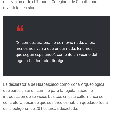
de revisión ante el Tribunal Colegiado de Circuito para
revertir la decisión.
“Si con declaratoria no se movió nada, ahora
menos nos van a querer dar nada, tenemos
que seguir esperando”, comentó un vecino del
lugar a La Jornada Hidalgo.
La declaratoria de Huapalcalco como Zona Arqueológica,
que parecía ser un camino para la regularización e
introducción de servicios básicos en esta calle, nunca se
concretó, a pesar de que sus predios habían quedado fuera
de la poligonal de 20 hectáreas decretada.