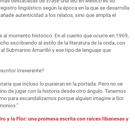
as más destacadas de
Érase una vez en México
es su
gistro lingüístico según la época en la que se desarrolla
añade autenticidad a los relatos, sino que amplía el
je al momento histórico. En el cuento que ocurre en 1969,
ho escribiendo al estilo de la literatura de la onda, con
 al Submarino Amarillo y ese tipo de lenguaje que
scritor irreverente?
staría que incluso lo pusieran en la portada. Pero no se
 sino de jugar con la historia desde otro ángulo. Tenemos
o para escandalizarnos porque alguien imagine a Sor
monios.”
ro y la Flor: una promesa escrita con raíces libanesas y