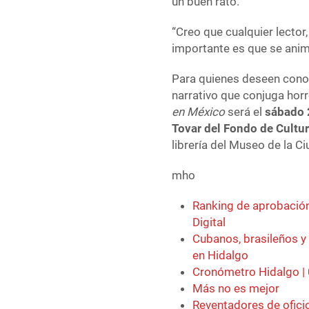
un buen rato.”
“Creo que cualquier lector
importante es que se anim
Para quienes deseen conoc
narrativo que conjuga horro
en México
será el
sábado 2
Tovar del Fondo de Cult
librería del Museo de la 
mho
Ranking de aprobación
Digital
Cubanos, brasileños y
en Hidalgo
Cronómetro Hidalgo |
Más no es mejor
Reventadores de ofici