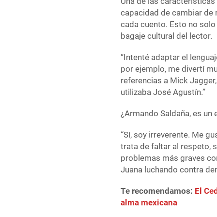
Una de las característic
capacidad de cambiar de re
cada cuento. Esto no solo 
bagaje cultural del lector.
“Intenté adaptar el lengua
por ejemplo, me divertí muc
referencias a Mick Jagger,
utilizaba José Agustín.”
¿Armando Saldaña, es un e
“Sí, soy irreverente. Me gu
trata de faltar al respeto,
problemas más graves com
Juana luchando contra de
Te recomendamos:
El Ced
alma mexicana