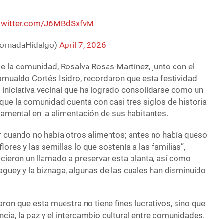
.twitter.com/J6MBdSxfvM
JornadaHidalgo)
April 7, 2026
de la comunidad, Rosalva Rosas Martínez, junto con el
omualdo Cortés Isidro, recordaron que esta festividad
niciativa vecinal que ha logrado consolidarse como un
 que la comunidad cuenta con casi tres siglos de historia
damental en la alimentación de sus habitantes.
r cuando no había otros alimentos; antes no había queso
s flores y las semillas lo que sostenía a las familias”,
icieron un llamado a preservar esta planta, así como
guey y la biznaga, algunas de las cuales han disminuido
ron que esta muestra no tiene fines lucrativos, sino que
cia, la paz y el intercambio cultural entre comunidades.