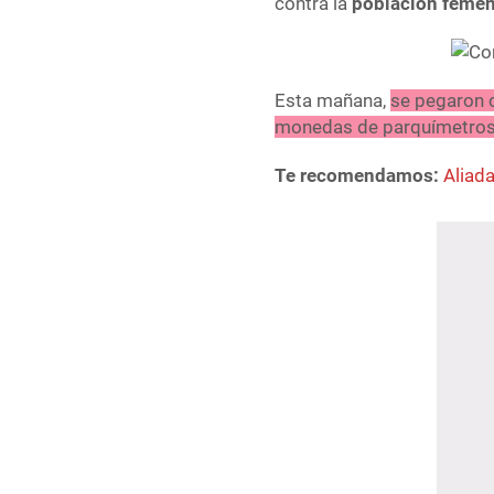
contra la
población feme
Esta mañana,
se pegaron 
monedas de parquímetros c
Te recomendamos:
Aliad