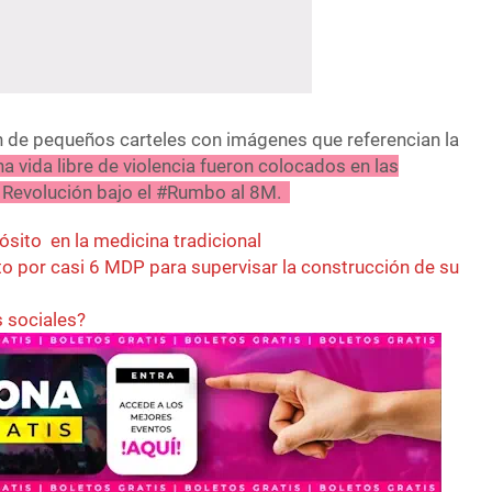
n de pequeños carteles con imágenes que referencian la
na vida libre de violencia fueron colocados en las
 Revolución bajo el #Rumbo al 8M.
ósito en la medicina tradicional
o por casi 6 MDP para supervisar la construcción de su
 sociales?