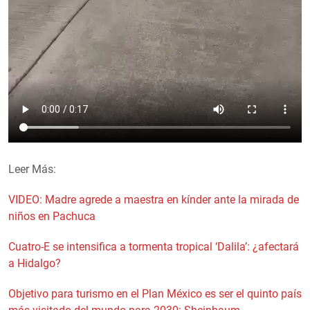
Leer Más:
VIDEO: Madre agrede a maestra en kínder ante la mirada de
niños en Pachuca
Cuatro-E se intensifica a tormenta tropical ‘Dalila’: ¿afectará
a Hidalgo?
Objetivo para turismo en el Plan México es ser el quinto país