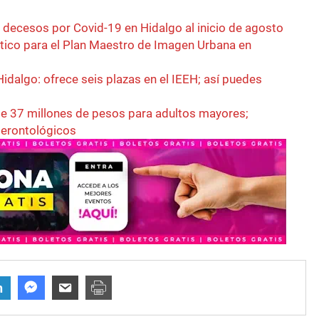
decesos por Covid-19 en Hidalgo al inicio de agosto
óstico para el Plan Maestro de Imagen Urbana en
idalgo: ofrece seis plazas en el IEEH; así puedes
e 37 millones de pesos para adultos mayores;
gerontológicos
n