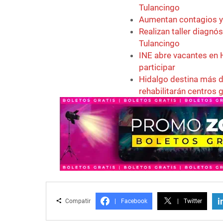
Tulancingo
Aumentan contagios y 
Realizan taller diagn
Tulancingo
INE abre vacantes en H
participar
Hidalgo destina más d
rehabilitarán centros 
i
Compatir
|
Facebook
|
Twitter