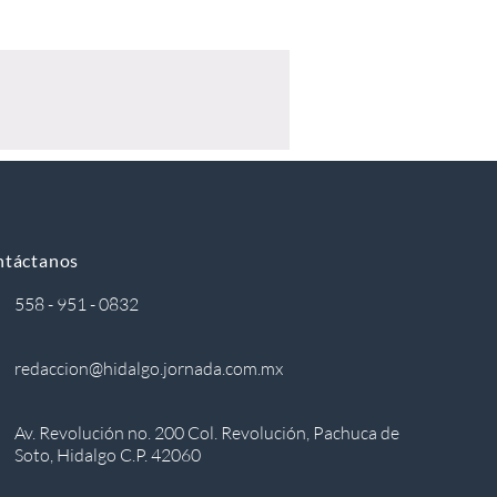
ntáctanos
558 - 951 - 0832
redaccion@hidalgo.jornada.com.mx
Av. Revolución no. 200 Col. Revolución, Pachuca de
Soto, Hidalgo C.P. 42060