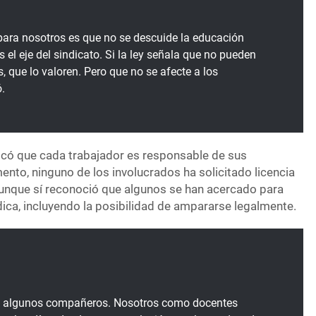
ara nosotros es que no se descuide la educación
s el eje del sindicato. Si la ley señala que no pueden
, que lo valoren. Pero que no se afecte a los
ó.
icó que cada trabajador es responsable de sus
ento, ninguno de los involucrados ha solicitado licencia
 aunque sí reconoció que algunos se han acercado para
ídica, incluyendo la posibilidad de ampararse legalmente.
 algunos compañeros. Nosotros como docentes