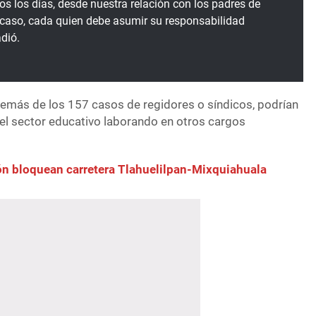
os los días, desde nuestra relación con los padres de
e caso, cada quien debe asumir su responsabilidad
adió.
emás de los 157 casos de regidores o síndicos, podrían
del sector educativo laborando en otros cargos
ón bloquean carretera Tlahuelilpan-Mixquiahuala