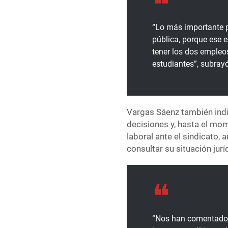
“Lo más importante p
pública, porque ese e
tener los dos empleos
estudiantes”, subray
Vargas Sáenz también ind
decisiones y, hasta el mom
laboral ante el sindicato,
consultar su situación jur
“Nos han comentado