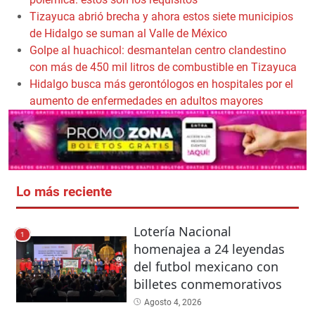
Tizayuca abrió brecha y ahora estos siete municipios
de Hidalgo se suman al Valle de México
Golpe al huachicol: desmantelan centro clandestino
con más de 450 mil litros de combustible en Tizayuca
Hidalgo busca más gerontólogos en hospitales por el
aumento de enfermedades en adultos mayores
Lo más reciente
Lotería Nacional
1
homenajea a 24 leyendas
del futbol mexicano con
billetes conmemorativos
Agosto 4, 2026